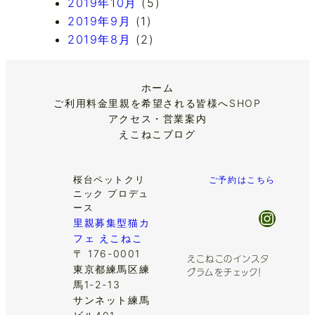
2019年10月
(5)
2019年9月
(1)
2019年8月
(2)
ホーム
ご利用料金
里親を希望される皆様へ
SHOP
アクセス・営業案内
えこねこブログ
桜台ペットクリ
ご予約はこちら
ニック プロデュ
ース
Insta
里親募集型猫カ
フェ えこねこ
〒 176-0001
えこねこのインスタ
東京都練馬区練
グラムをチェック！
馬1-2-13
サンネット練馬