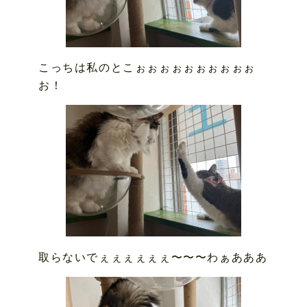
こっちは私のとこぉぉぉぉぉぉぉぉぉぉ
お！
取らないでぇぇぇぇぇぇ〜〜〜わぁあああ