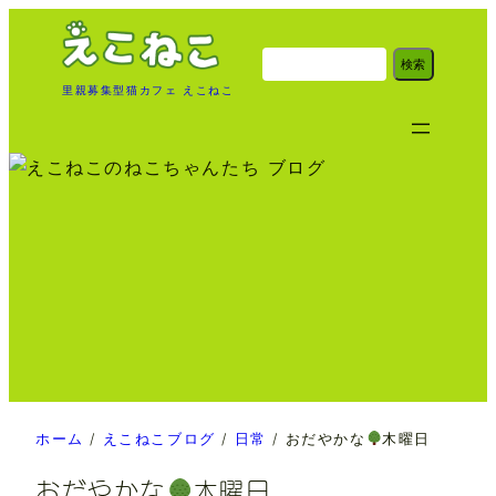
内
容
検
検索
索
を
里親募集型猫カフェ えこねこ
ス
キ
ッ
プ
ホーム
/
えこねこブログ
/
日常
/
おだやかな
木曜日
おだやかな
木曜日