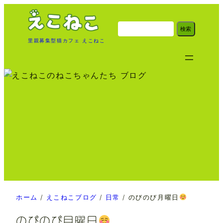
内
容
検
検索
索
を
里親募集型猫カフェ えこねこ
ス
キ
ッ
プ
ホーム
/
えこねこブログ
/
日常
/
のびのび月曜日
のびのび月曜日