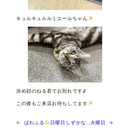
キュルキュルルミエールちゃん
決め顔のねる君でお別れです♪
この後もご来店お待ちしてます
←
ぱわふる
日曜日
しずかな…火曜日
→