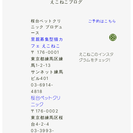
えこねこブログ
桜台ペットクリ
ご予約はこちら
ニック プロデュ
ース
Insta
里親募集型猫カ
フェ えこねこ
〒 176-0001
えこねこのインスタ
東京都練馬区練
グラムをチェック！
馬1-2-13
サンネット練馬
ビル401
03-6914-
4818
桜台ペットクリ
ニック
〒176-0002
東京都練馬区桜
台4-2-4
03-3993-