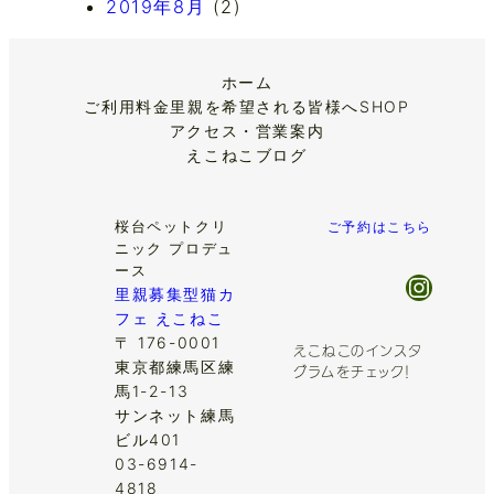
2019年8月
(2)
ホーム
ご利用料金
里親を希望される皆様へ
SHOP
アクセス・営業案内
えこねこブログ
桜台ペットクリ
ご予約はこちら
ニック プロデュ
ース
Insta
里親募集型猫カ
フェ えこねこ
〒 176-0001
えこねこのインスタ
東京都練馬区練
グラムをチェック！
馬1-2-13
サンネット練馬
ビル401
03-6914-
4818