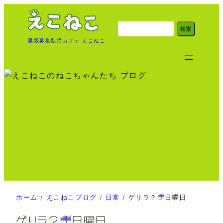
内
容
検
検索
索
を
里親募集型猫カフェ えこねこ
ス
キ
ッ
プ
ホーム
/
えこねこブログ
/
日常
/
ゲリラ？
日曜日
ゲリラ？
日曜日