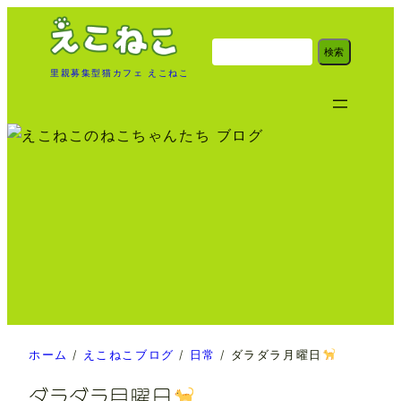
内
容
検
検索
索
を
里親募集型猫カフェ えこねこ
ス
キ
ッ
プ
ホーム
/
えこねこブログ
/
日常
/
ダラダラ月曜日
ダラダラ月曜日