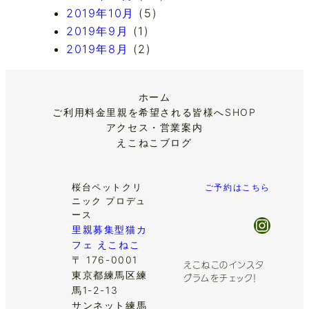
2019年10月
(5)
2019年9月
(1)
2019年8月
(2)
ホーム
ご利用料金
里親を希望される皆様へ
SHOP
アクセス・営業案内
えこねこブログ
桜台ペットクリ
ご予約はこちら
ニック プロデュ
ース
Insta
里親募集型猫カ
フェ えこねこ
〒 176-0001
えこねこのインスタ
東京都練馬区練
グラムをチェック！
馬1-2-13
サンネット練馬