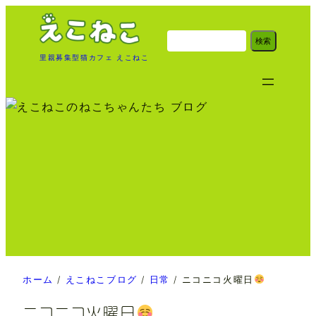
内
容
検
検索
索
を
里親募集型猫カフェ えこねこ
ス
キ
ッ
プ
ホーム
/
えこねこブログ
/
日常
/
ニコニコ火曜日
ニコニコ火曜日