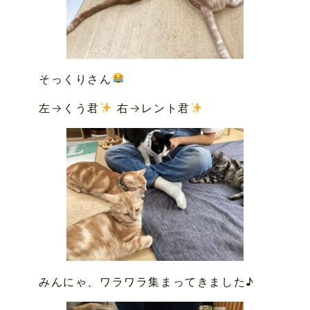
そっくりさん
左→くう君
右→レント君
みんにゃ、ワラワラ集まってきました♪