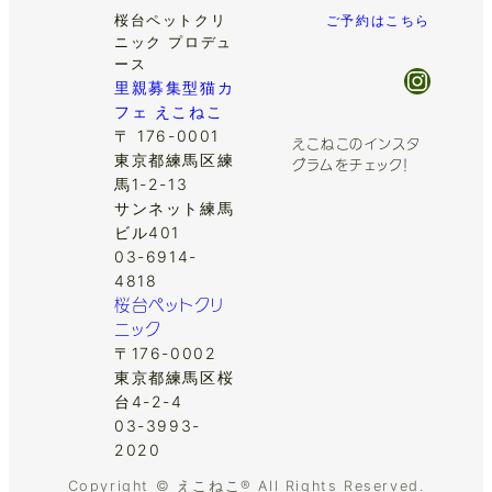
桜台ペットクリ
ご予約はこちら
ニック プロデュ
ース
Insta
里親募集型猫カ
フェ えこねこ
〒 176-0001
えこねこのインスタ
東京都練馬区練
グラムをチェック！
馬1-2-13
サンネット練馬
ビル401
03-6914-
4818
桜台ペットクリ
ニック
〒176-0002
東京都練馬区桜
台4-2-4
03-3993-
2020
Copyright © えこねこ® All Rights Reserved.