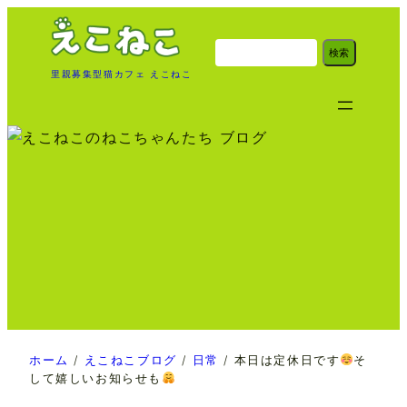
内
容
検
検索
索
を
里親募集型猫カフェ えこねこ
ス
キ
ッ
プ
ホーム
/
えこねこブログ
/
日常
/
本日は定休日です
そ
して嬉しいお知らせも