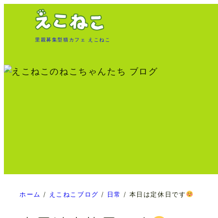
内
容
を
里親募集型猫カフェ えこねこ
ス
キ
ッ
プ
ホーム
/
えこねこブログ
/
日常
/
本日は定休日です