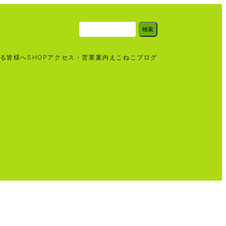
検
検索
索
る皆様へ
SHOP
アクセス・営業案内
えこねこブログ