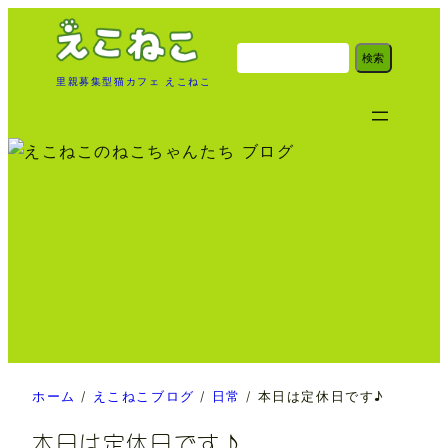
内
容
検
検索
索
を
里親募集型猫カフェ えこねこ
ス
キ
ッ
プ
ホーム
/
えこねこブログ
/
日常
/
本日は定休日です♪
本日は定休日です♪