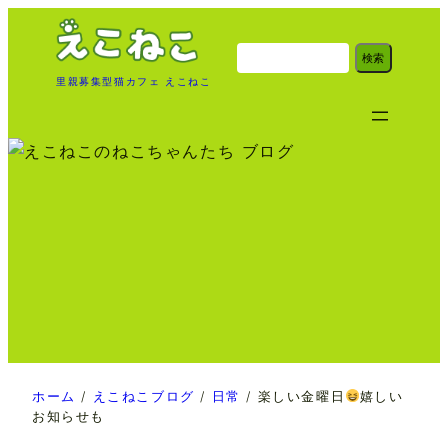
内
容
検
検索
索
を
里親募集型猫カフェ えこねこ
ス
キ
ッ
プ
ホーム
/
えこねこブログ
/
日常
/
楽しい金曜日
嬉しい
お知らせも