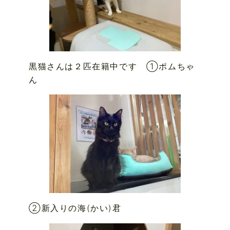
黒猫さんは２匹在籍中です ①ポムちゃ
ん
②新入りの海(かい)君