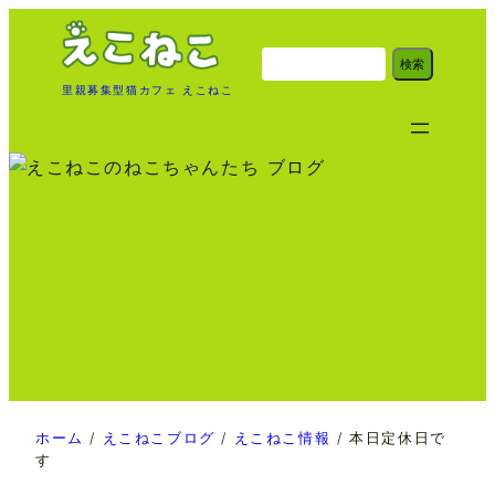
内
容
検
検索
索
を
里親募集型猫カフェ えこねこ
ス
キ
ッ
プ
ホーム
/
えこねこブログ
/
えこねこ情報
/
本日定休日で
す