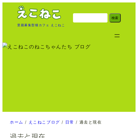
内
容
検
検索
索
を
里親募集型猫カフェ えこねこ
ス
キ
ッ
プ
ホーム
/
えこねこブログ
/
日常
/
過去と現在
過去と現在