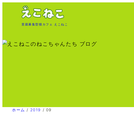
内
容
を
里親募集型猫カフェ えこねこ
ス
キ
ッ
プ
ホーム
/
2019
/
09