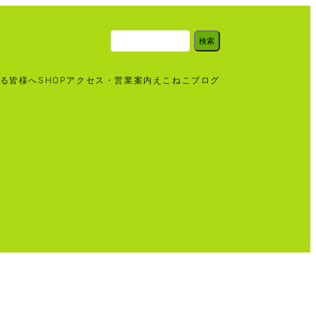
検
検索
索
る皆様へ
SHOP
アクセス・営業案内
えこねこブログ