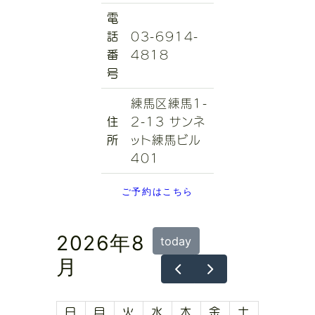
電
話
03-6914-
番
4818
号
練馬区練馬1-
住
2-13 サンネ
所
ット練馬ビル
401
ご予約はこちら
2026年8
today
月
日
月
火
水
木
金
土