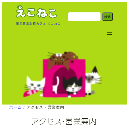
内
容
検
検索
索
を
里親募集型猫カフェ えこねこ
ス
キ
ッ
プ
ホーム
/
アクセス・営業案内
アクセス・営業案内