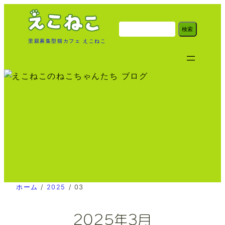
内
容
検
検索
索
を
里親募集型猫カフェ えこねこ
ス
キ
ッ
プ
ホーム
/
2025
/
03
2025年3月