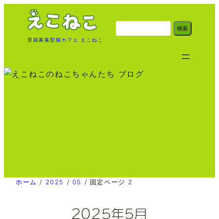
内
容
検
検索
索
を
里親募集型猫カフェ えこねこ
ス
キ
ッ
プ
ホーム
/
2025
/
05
/
固定ページ 2
2025年5月