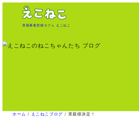
内
容
を
里親募集型猫カフェ えこねこ
ス
キ
ッ
プ
ホーム
/
えこねこブログ
/
里親様決定！