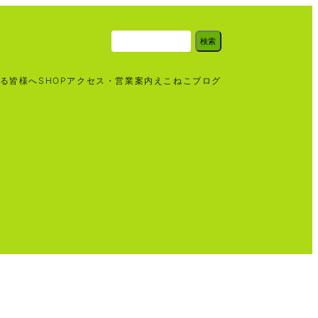
検
検索
索
る皆様へ
SHOP
アクセス・営業案内
えこねこブログ