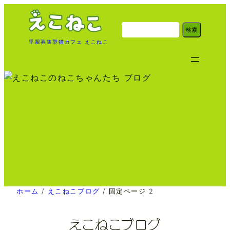
内
容
検
検索
索
を
里親募集型猫カフェ えこねこ
ス
キ
ッ
プ
ホーム
/
えこねこブログ
/
固定ページ 2
えこねこブログ