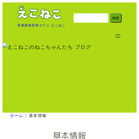
内
容
検
検索
索
を
里親募集型猫カフェ えこねこ
ス
キ
ッ
プ
ホーム
/
基本情報
基本情報