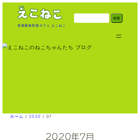
内
容
検
検索
索
を
里親募集型猫カフェ えこねこ
ス
キ
ッ
プ
ホーム
/
2020
/
07
2020年7月