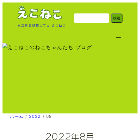
内
容
検
検索
索
を
里親募集型猫カフェ えこねこ
ス
キ
ッ
プ
ホーム
/
2022
/
08
2022年8月