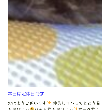
本日は定休日です
おはようございます
仲良しコバっちととう君
♪ おはよう
ジャム君♪ おはよう
マーク君♪