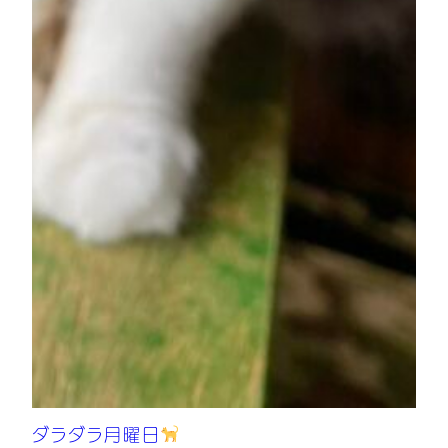
ダラダラ月曜日