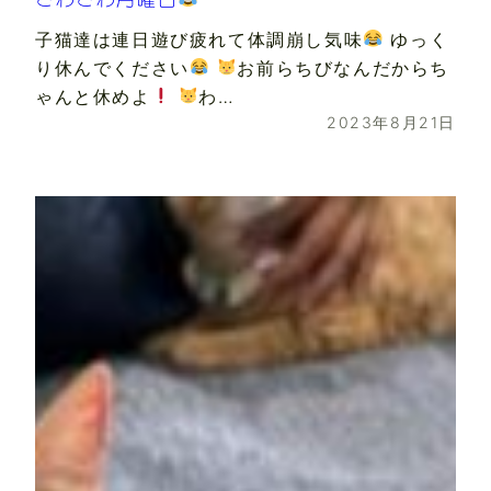
子猫達は連日遊び疲れて体調崩し気味
ゆっく
り休んでください
お前らちびなんだからち
ゃんと休めよ
わ…
2023年8月21日