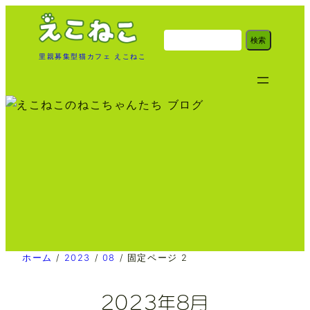
内
容
検
検索
索
を
里親募集型猫カフェ えこねこ
ス
キ
ッ
プ
ホーム
/
2023
/
08
/
固定ページ 2
2023年8月