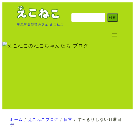
内
容
検
検索
索
を
里親募集型猫カフェ えこねこ
ス
キ
ッ
プ
ホーム
/
えこねこブログ
/
日常
/
すっきりしない月曜日