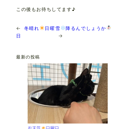
この後もお待ちしてます♪
←
冬晴れ
日曜
雪
降るんでしょうか
日
→
最新の投稿
お天気
日曜日