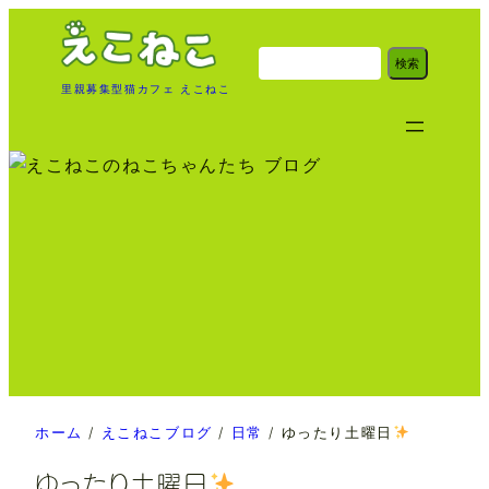
内
容
検
検索
索
を
里親募集型猫カフェ えこねこ
ス
キ
ッ
プ
ホーム
/
えこねこブログ
/
日常
/
ゆったり土曜日
ゆったり土曜日