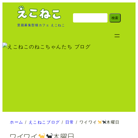
内
容
検
検索
索
を
里親募集型猫カフェ えこねこ
ス
キ
ッ
プ
ホーム
/
えこねこブログ
/
日常
/
ワイワイ
木曜日
ワイワイ
木曜日