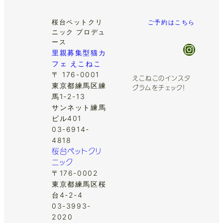
桜台ペットクリ
ご予約はこちら
ニック プロデュ
ース
Insta
里親募集型猫カ
フェ えこねこ
〒 176-0001
えこねこのインスタ
東京都練馬区練
グラムをチェック！
馬1-2-13
サンネット練馬
ビル401
03-6914-
4818
桜台ペットクリ
ニック
〒176-0002
東京都練馬区桜
台4-2-4
03-3993-
2020