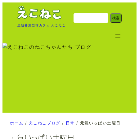
内
容
検
検索
索
を
里親募集型猫カフェ えこねこ
ス
キ
ッ
プ
ホーム
/
えこねこブログ
/
日常
/
元気いっぱい土曜日
元気いっぱい土曜日