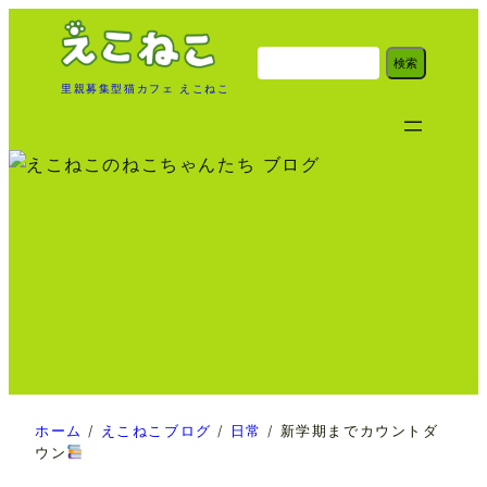
内
容
検
検索
索
を
里親募集型猫カフェ えこねこ
ス
キ
ッ
プ
ホーム
/
えこねこブログ
/
日常
/
新学期までカウントダ
ウン