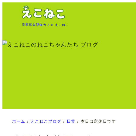
内
容
を
里親募集型猫カフェ えこねこ
ス
キ
ッ
プ
ホーム
/
えこねこブログ
/
日常
/
本日は定休日です