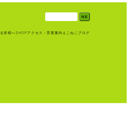
検
検索
索
る皆様へ
SHOP
アクセス・営業案内
えこねこブログ