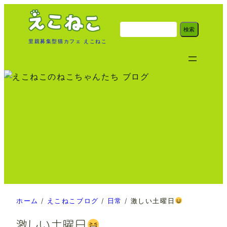
内
容
検
検索
索
を
里親募集型猫カフェ えこねこ
ス
キ
ッ
プ
ホーム
/
えこねこブログ
/
日常
/
激しい土曜日
激しい土曜日