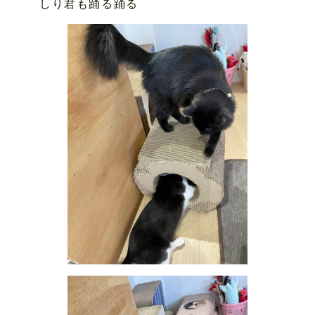
しり君も踊る踊る