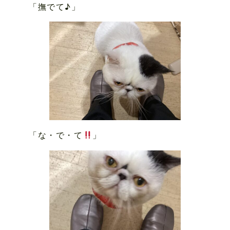
「撫でて♪」
「な・で・て
」