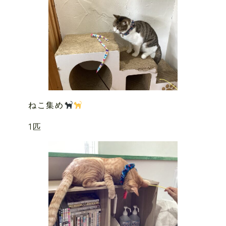
ねこ集め
1匹