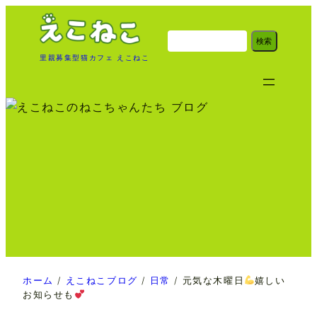
内
容
検
検索
索
を
里親募集型猫カフェ えこねこ
ス
キ
ッ
プ
ホーム
/
えこねこブログ
/
日常
/
元気な木曜日
嬉しい
お知らせも