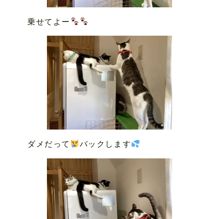
乗せてよー
ダメだって
バックします