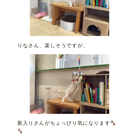
りなさん、楽しそうですが、
新入りさんがちょっぴり気になります