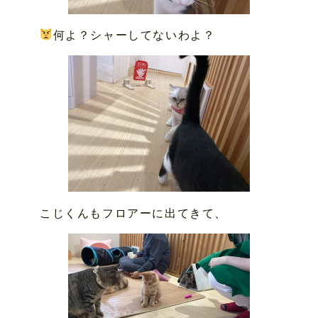
何よ？シャーしてないわよ？
こじくんもフロアーに出てきて、