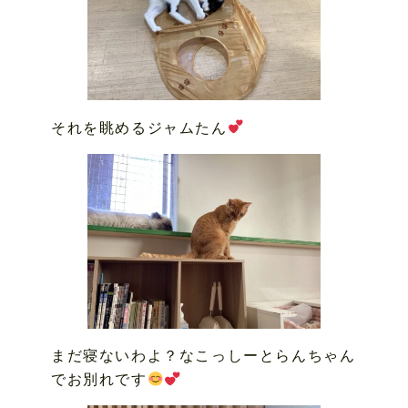
それを眺めるジャムたん
まだ寝ないわよ？なこっしーとらんちゃん
でお別れです