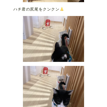
ハチ君の尻尾をクンクン