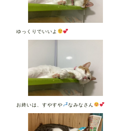
ゆっくりでいいよ
お終いは、すやすや
なみなさん