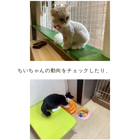
ちいちゃんの動向をチェックしたり、