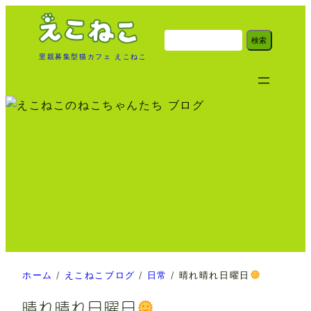
内
容
検
検索
索
を
里親募集型猫カフェ えこねこ
ス
キ
ッ
プ
ホーム
/
えこねこブログ
/
日常
/
晴れ晴れ日曜日
晴れ晴れ日曜日