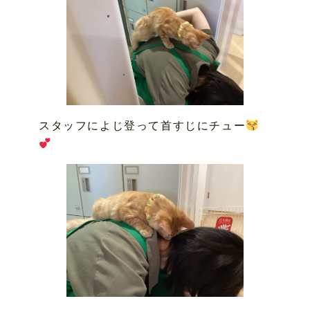
スタッフによじ登って首すじにチュー