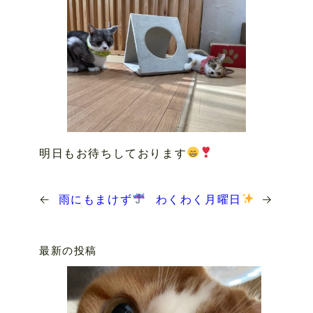
明日もお待ちしております
←
雨にもまけず
わくわく月曜日
→
最新の投稿