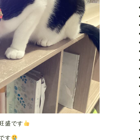
旺盛です
です