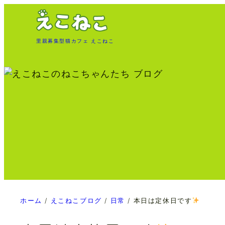
内
容
を
里親募集型猫カフェ えこねこ
ス
キ
ッ
プ
ホーム
/
えこねこブログ
/
日常
/
本日は定休日です