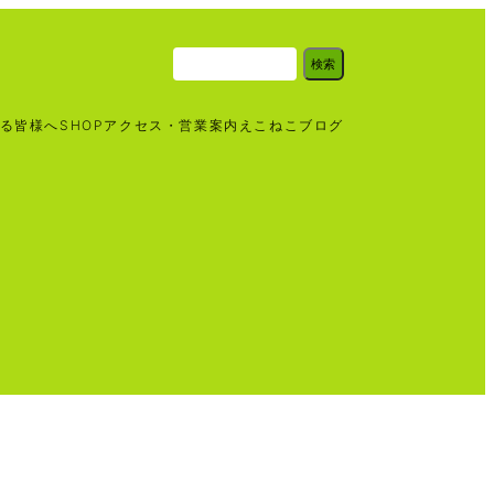
検
検索
索
る皆様へ
SHOP
アクセス・営業案内
えこねこブログ