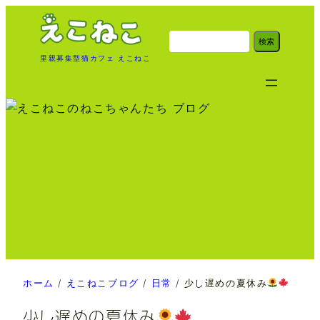
内
容
検
検索
索
を
里親募集型猫カフェ えこねこ
ス
キ
ッ
プ
ホーム
/
えこねこブログ
/
日常
/
少し遅めの夏休み
少し遅めの夏休み