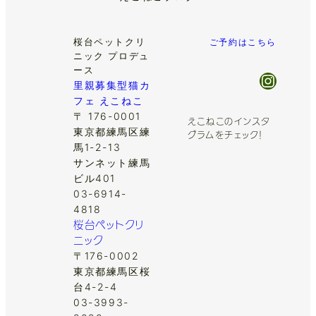
桜台ペットクリ
ご予約はこちら
ニック プロデュ
ース
Insta
里親募集型猫カ
フェ えこねこ
〒 176-0001
えこねこのインスタ
東京都練馬区練
グラムをチェック！
馬1-2-13
サンネット練馬
ビル401
03-6914-
4818
桜台ペットクリ
ニック
〒176-0002
東京都練馬区桜
台4-2-4
03-3993-