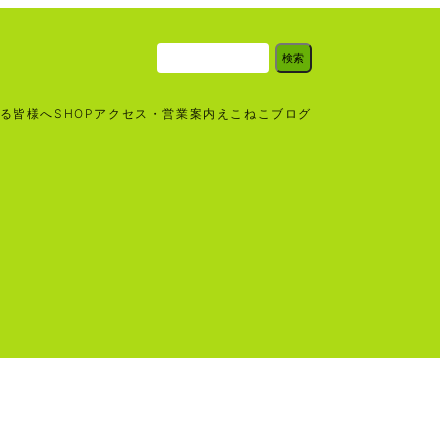
検
検索
索
る皆様へ
SHOP
アクセス・営業案内
えこねこブログ