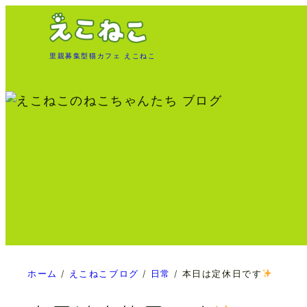
内
容
を
里親募集型猫カフェ えこねこ
ス
キ
ッ
プ
ホーム
/
えこねこブログ
/
日常
/
本日は定休日です