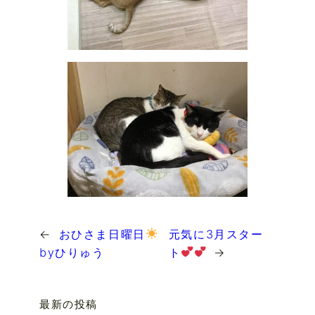
←
おひさま日曜日
元気に3月スター
byひりゅう
ト
→
最新の投稿