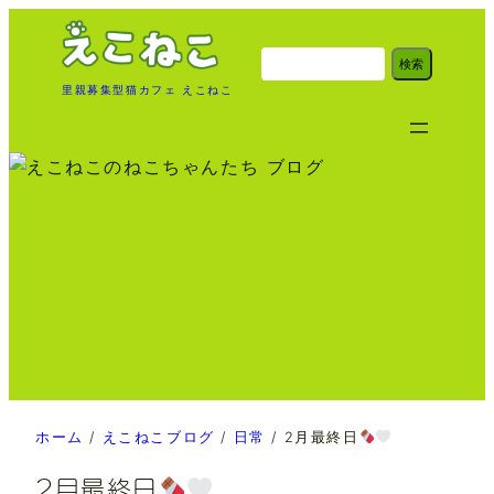
内
容
検
検索
索
を
里親募集型猫カフェ えこねこ
ス
キ
ッ
プ
ホーム
/
えこねこブログ
/
日常
/
2月最終日
2月最終日