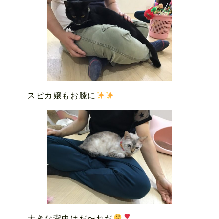
スピカ嬢もお膝に
大きな背中はだ〜れだ